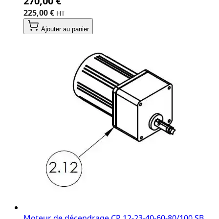
270,00 €
225,00 €
Ajouter au panier
Moteur de décendrage CP 12‐23‐40‐60‐80/100 SB