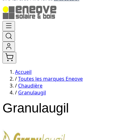
Aller
au
contenu
Accueil
/
Toutes les marques Eneove
/
Chaudière
/
Granulaugil
Granulaugil