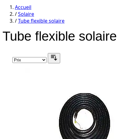
category
category
Accueil
/
Solaire
/
Tube flexible solaire
Tube flexible solaire