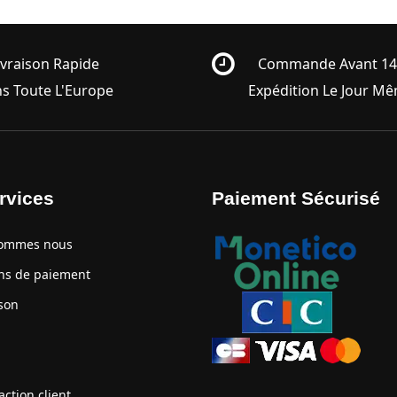
ivraison Rapide
Commande Avant 1
s Toute L'Europe
Expédition Le Jour M
rvices
Paiement Sécurisé
ommes nous
 de paiement
son
ction client