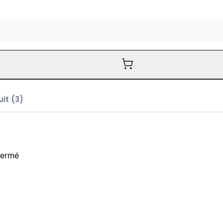
it (3)
 fermé