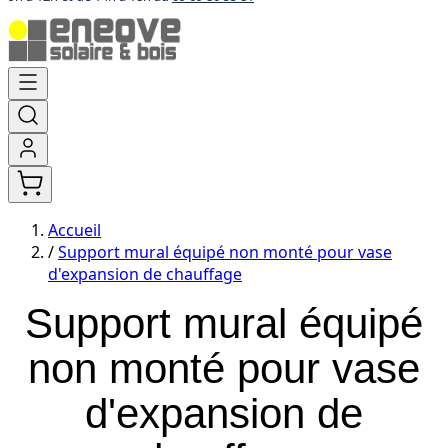
Aller
au
contenu
Accueil
/
Support mural équipé non monté pour vase
d'expansion de chauffage
Support mural équipé
non monté pour vase
d'expansion de