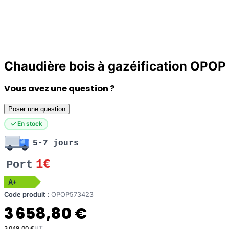
Chaudière bois à gazéification OP
Vous avez une question ?
Poser une question
En stock
5-7 jours
1€
Port
A+
Code produit :
OPOP573423
3 658,80 €
3 049,00 €