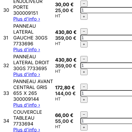
ENJOLIVEUR
Qté
30,00 €
−
300007849
PORTE
ENJOLIVEUR
30
25,00 €
300009151
PORTE
+
Plus d'info ›
300009151
PANNEAU
Qté
LATERAL
430,80 €
−
PANNEAU
31
GAUCHE 30GS
359,00 €
LATERAL
7733696
+
GAUCHE
Plus d'info ›
30GS
PANNEAU
Qté
430,80 €
−
7733696
LATERAL DROIT
PANNEAU
32
359,00 €
30GS 7733695
LATERAL
+
Plus d'info ›
DROIT
PANNEAU AVANT
30GS
Qté
CENTRAL GRIS
172,80 €
−
7733695
PANNEAU
33
655 X 265
144,00 €
AVANT
300009144
+
CENTRAL
Plus d'info ›
GRIS
COUVERCLE
Qté
66,00 €
−
655
TABLEAU
COUVERCLE
34
55,00 €
X
7733694
TABLEAU
265
+
Plus d'info ›
7733694