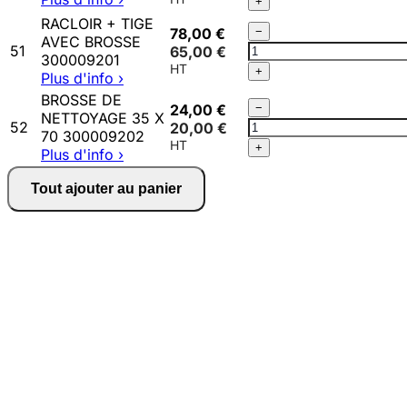
+
40
RACLOIR + TIGE
Qté
KW
78,00 €
−
AVEC BROSSE
RACLOIR
300009198
51
65,00 €
300009201
+
+
Plus d'info ›
TIGE
BROSSE DE
AVEC
Qté
24,00 €
−
NETTOYAGE 35 X
BROSSE
BROSSE
52
20,00 €
70 300009202
300009201
DE
+
Plus d'info ›
NETTOYAGE
35
Tout ajouter au panier
X
70
300009202