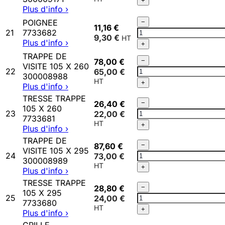
+
FOYER
Plus d'info ›
INFERIEUR
Qté
POIGNEE
−
300009171
11,16 €
POIGNEE
21
7733682
9,30 €
7733682
Plus d'info ›
+
TRAPPE DE
Qté
78,00 €
−
VISITE 105 X 260
TRAPPE
22
65,00 €
300008988
DE
+
Plus d'info ›
VISITE
TRESSE TRAPPE
105
Qté
26,40 €
−
105 X 260
X
TRESSE
23
22,00 €
7733681
260
TRAPPE
+
Plus d'info ›
300008988
105
TRAPPE DE
X
Qté
87,60 €
−
VISITE 105 X 295
260
TRAPPE
24
73,00 €
300008989
7733681
DE
+
Plus d'info ›
VISITE
TRESSE TRAPPE
105
Qté
28,80 €
−
105 X 295
X
TRESSE
25
24,00 €
7733680
295
TRAPPE
+
Plus d'info ›
300008989
105