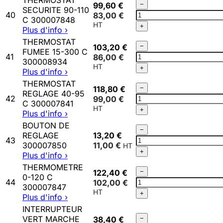
THERMOSTAT
Qté
99,60 €
−
SECURITE 90-110
THERMOSTAT
40
83,00 €
C 300007848
SECURITE
+
Plus d'info ›
90-
THERMOSTAT
110
Qté
103,20 €
−
FUMEE 15-300 C
C
THERMOSTAT
41
86,00 €
300008934
300007848
FUMEE
+
Plus d'info ›
15-
THERMOSTAT
300
Qté
118,80 €
−
REGLAGE 40-95
C
THERMOSTAT
42
99,00 €
C 300007841
300008934
REGLAGE
+
Plus d'info ›
40-
BOUTON DE
95
Qté
−
REGLAGE
13,20 €
C
BOUTON
43
300007850
11,00 €
300007841
DE
+
Plus d'info ›
REGLAGE
THERMOMETRE
300007850
Qté
122,40 €
−
0-120 C
THERMOMETRE
44
102,00 €
300007847
0-
+
Plus d'info ›
120
INTERRUPTEUR
C
Qté
VERT MARCHE
38,40 €
−
300007847