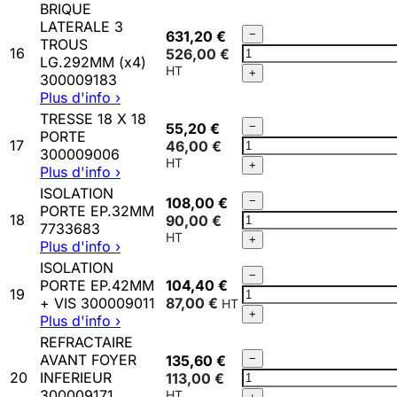
BRIQUE
30
LATERALE 3
300025057
Qté
631,20 €
−
TROUS
BRIQUE
16
526,00 €
LG.292MM (x4)
LATERALE
+
300009183
3
Plus d'info ›
TROUS
TRESSE 18 X 18
LG.292MM
Qté
55,20 €
−
PORTE
(x4)
TRESSE
17
46,00 €
300009006
300009183
18
+
Plus d'info ›
X
ISOLATION
18
Qté
108,00 €
−
PORTE EP.32MM
PORTE
ISOLATION
18
90,00 €
7733683
300009006
PORTE
+
Plus d'info ›
EP.32MM
ISOLATION
7733683
Qté
−
PORTE EP.42MM
104,40 €
ISOLATION
19
+ VIS 300009011
87,00 €
PORTE
+
Plus d'info ›
EP.42MM
REFRACTAIRE
+
Qté
AVANT FOYER
135,60 €
−
VIS
REFRACTAIRE
20
INFERIEUR
113,00 €
300009011
AVANT
300009171