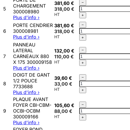
PORTE DE
Qté
381,60 €
−
CHARGEMENT
PORTE
5
318,00 €
300008980
DE
+
Plus d'info ›
CHARGEMENT
Qté
300008980
PORTE CENDRIER
381,60 €
−
PORTE
6
300008981
318,00 €
CENDRIER
Plus d'info ›
+
300008981
PANNEAU
Qté
LATERAL
132,00 €
−
PANNEAU
7
CARNEAUX 880
110,00 €
LATERAL
X 175 300009158
+
CARNEAUX
Plus d'info ›
880
DOIGT DE GANT
Qté
39,60 €
−
X
1/2 POUCE
DOIGT
8
33,00 €
175
7733688
DE
300009158
+
Plus d'info ›
GANT
PLAQUE AVANT
1/2
Qté
FOYER CBI-CBM-
105,60 €
−
POUCE
PLAQUE
9
OCBI-OCBM
88,00 €
7733688
AVANT
300009166
+
FOYER
Plus d'info ›
CBI-
FOYER ROND