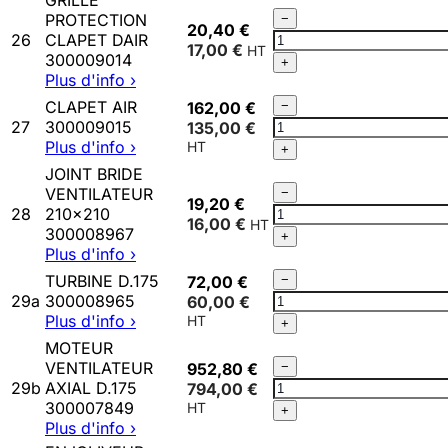
GRILLE
X
Qté
PROTECTION
−
295
20,40 €
GRILLE
26
CLAPET DAIR
7733680
17,00 €
PROTECTION
300009014
+
CLAPET
Plus d'info ›
DAIR
Qté
CLAPET AIR
162,00 €
−
300009014
CLAPET
27
300009015
135,00 €
AIR
Plus d'info ›
+
300009015
JOINT BRIDE
Qté
VENTILATEUR
−
19,20 €
JOINT
28
210x210
16,00 €
BRIDE
300008967
+
VENTILATEUR
Plus d'info ›
210x210
Qté
TURBINE D.175
72,00 €
−
300008967
TURBINE
29a
300008965
60,00 €
D.175
Plus d'info ›
+
300008965
MOTEUR
Qté
VENTILATEUR
952,80 €
−
MOTEUR
29b
AXIAL D.175
794,00 €
VENTILATEUR
300007849
+
AXIAL
Plus d'info ›
D.175