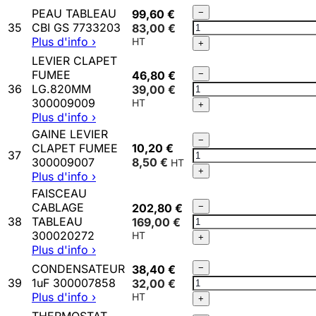
300009144
Qté
PEAU TABLEAU
99,60 €
−
PEAU
35
CBI GS 7733203
83,00 €
TABLEAU
Plus d'info ›
+
CBI
LEVIER CLAPET
GS
Qté
FUMEE
46,80 €
−
7733203
LEVIER
36
LG.820MM
39,00 €
CLAPET
300009009
+
FUMEE
Plus d'info ›
LG.820MM
GAINE LEVIER
Qté
−
300009009
CLAPET FUMEE
10,20 €
GAINE
37
300009007
8,50 €
LEVIER
+
Plus d'info ›
CLAPET
FAISCEAU
FUMEE
Qté
CABLAGE
202,80 €
−
300009007
FAISCEAU
38
TABLEAU
169,00 €
CABLAGE
300020272
+
TABLEAU
Plus d'info ›
300020272
Qté
CONDENSATEUR
38,40 €
−
CONDENSATEUR
39
1uF 300007858
32,00 €
1uF
Plus d'info ›
+
300007858