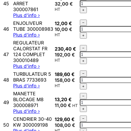
INTERRUPTEUR
45
ARRET
32,00 €
VERT
300007861
+
MARCHE
Plus d'info ›
ARRET
Qté
ENJOLIVEUR
12,00 €
−
300007861
ENJOLIVEUR
46
TUBE 300008983
10,00 €
TUBE
Plus d'info ›
+
300008983
REGULATEUR
Qté
CALORSTAT FR
230,40 €
−
REGULATEUR
47
124 COMPLET
192,00 €
CALORSTAT
300010489
+
FR
Plus d'info ›
124
Qté
TURBULATEUR 5
189,60 €
−
COMPLET
TURBULATEUR
48
BRAS 7733693
158,00 €
300010489
5
Plus d'info ›
+
BRAS
MANETTE
Qté
7733693
−
BLOCAGE M8
13,20 €
MANETTE
49
300008971
11,00 €
BLOCAGE
+
Plus d'info ›
M8
Qté
300008971
CENDRIER 30-40
129,60 €
−
CENDRIER
50
KW 300009198
108,00 €
30-
Plus d'info ›