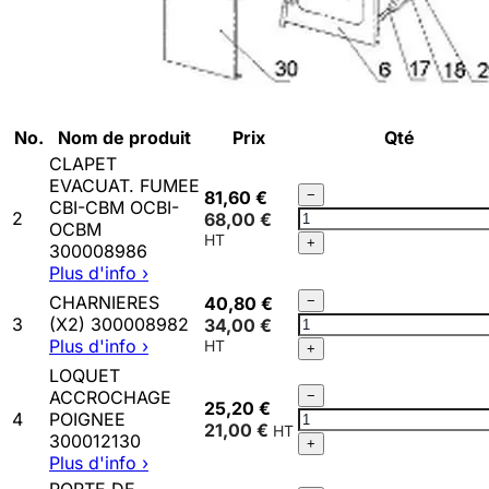
No.
Nom de produit
Prix
Qté
CLAPET
EVACUAT. FUMEE
Qté
81,60 €
−
CBI-CBM OCBI-
CLAPET
2
68,00 €
OCBM
EVACUAT.
+
300008986
FUMEE
Plus d'info ›
CBI-
Qté
CBM
CHARNIERES
40,80 €
−
CHARNIERES
OCBI-
3
(X2) 300008982
34,00 €
(X2)
OCBM
Plus d'info ›
+
300008982
300008986
LOQUET
Qté
ACCROCHAGE
−
25,20 €
LOQUET
4
POIGNEE
21,00 €
ACCROCHAGE
300012130
+
POIGNEE
Plus d'info ›
300012130