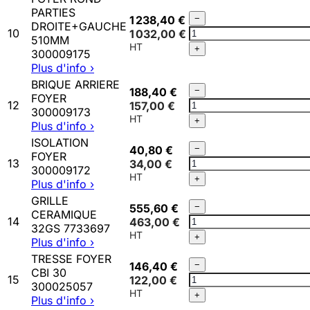
CBM-
PARTIES
Qté
1 238,40 €
−
OCBI-
DROITE+GAUCHE
FOYER
10
1 032,00 €
OCBM
510MM
ROND
300009166
+
300009175
PARTIES
Plus d'info ›
DROITE+GAUCHE
BRIQUE ARRIERE
510MM
Qté
188,40 €
−
FOYER
300009175
BRIQUE
12
157,00 €
300009173
ARRIERE
+
Plus d'info ›
FOYER
ISOLATION
300009173
Qté
40,80 €
−
FOYER
ISOLATION
13
34,00 €
300009172
FOYER
+
Plus d'info ›
300009172
GRILLE
Qté
555,60 €
−
CERAMIQUE
GRILLE
14
463,00 €
32GS 7733697
CERAMIQUE
+
Plus d'info ›
32GS
TRESSE FOYER
7733697
Qté
146,40 €
−
CBI 30
TRESSE
15
122,00 €
300025057
FOYER
+
Plus d'info ›
CBI