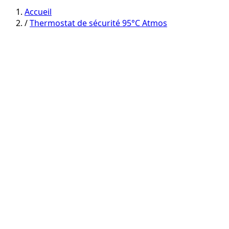
category
category
Accueil
/
Thermostat de sécurité 95°C Atmos