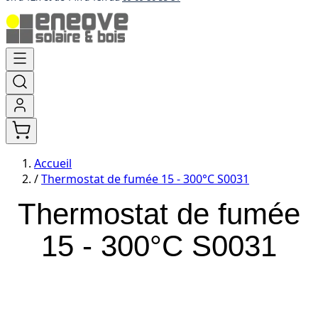
Aller
au
contenu
Accueil
/
Thermostat de fumée 15 - 300°C S0031
Thermostat de fumée
15 - 300°C S0031