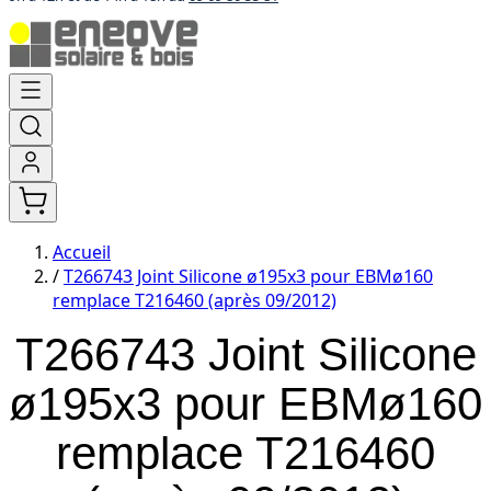
Aller
au
contenu
Accueil
/
T266743 Joint Silicone ø195x3 pour EBMø160
remplace T216460 (après 09/2012)
T266743 Joint Silicone
ø195x3 pour EBMø160
remplace T216460