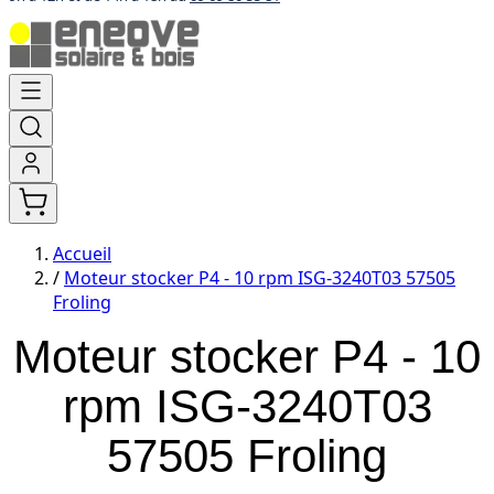
Aller
au
contenu
Accueil
/
Moteur stocker P4 - 10 rpm ISG-3240T03 57505
Froling
Moteur stocker P4 - 10
rpm ISG-3240T03
57505 Froling