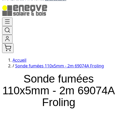
Aller
au
contenu
Accueil
/
Sonde fumées 110x5mm - 2m 69074A Froling
Sonde fumées
110x5mm - 2m 69074A
Froling