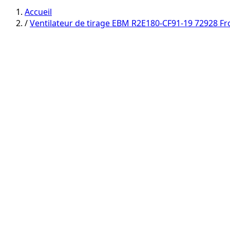
category
category
Accueil
/
Ventilateur de tirage EBM R2E180-CF91-19 72928 Fr