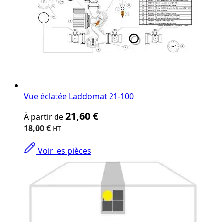
Vue éclatée Laddomat 21-100
The
21,60 €
À partir de
price
depends
18,00 €
on
the
Voir les pièces
options
chosen
on
the
product
page