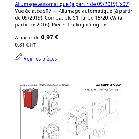
Allumage automatique (à partir de 09/2019) (s07)
Vue éclatée s07 — Allumage automatique (à partir
de 09/2019). Compatible S1 Turbo 15/20 kW (à
partir de 2016). Pièces Fröling d'origine.
The
0,97 €
À partir de
price
depends
0,81 €
on
the
Voir les pièces
options
chosen
on
the
product
page