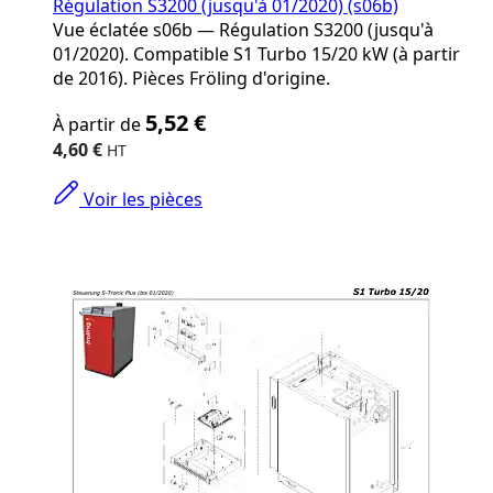
Régulation S3200 (jusqu'à 01/2020) (s06b)
Vue éclatée s06b — Régulation S3200 (jusqu'à
01/2020). Compatible S1 Turbo 15/20 kW (à partir
de 2016). Pièces Fröling d'origine.
The
5,52 €
À partir de
price
depends
4,60 €
on
the
Voir les pièces
options
chosen
on
the
product
page