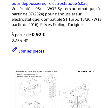
pour dépoussiéreur électrostatique (s03c)
Vue éclatée s03c — WOS-System automatique (à
partir de 07/2024) pour dépoussiéreur
électrostatique. Compatible S1 Turbo 15/20 kW (à
partir de 2016). Pièces Fröling d'origine.
The
0,92 €
À partir de
price
depends
0,77 €
on
the
Voir les pièces
options
chosen
on
the
product
page