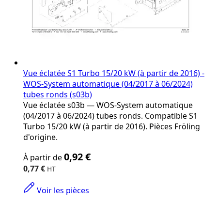
Vue éclatée S1 Turbo 15/20 kW (à partir de 2016) -
WOS-System automatique (04/2017 à 06/2024)
tubes ronds (s03b)
Vue éclatée s03b — WOS-System automatique
(04/2017 à 06/2024) tubes ronds. Compatible S1
Turbo 15/20 kW (à partir de 2016). Pièces Fröling
d'origine.
The
0,92 €
À partir de
price
depends
0,77 €
on
the
Voir les pièces
options
chosen