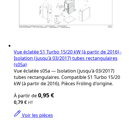
Vue éclatée S1 Turbo 15/20 kW (à partir de 2016) -
Isolation (jusqu'à 03/2017) tubes rectangulaires
(s05a)
Vue éclatée s05a — Isolation (jusqu'à 03/2017)
tubes rectangulaires. Compatible S1 Turbo 15/20
kW (à partir de 2016). Pièces Fröling d'origine.
The
0,95 €
À partir de
price
depends
0,79 €
on
the
Voir les pièces
options
chosen