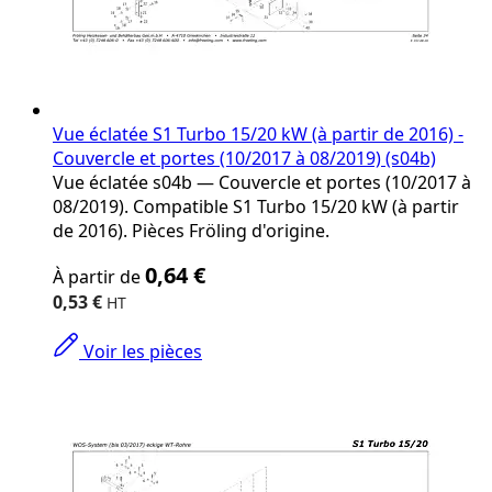
Vue éclatée S1 Turbo 15/20 kW (à partir de 2016) -
Couvercle et portes (10/2017 à 08/2019) (s04b)
Vue éclatée s04b — Couvercle et portes (10/2017 à
08/2019). Compatible S1 Turbo 15/20 kW (à partir
de 2016). Pièces Fröling d'origine.
The
0,64 €
À partir de
price
depends
0,53 €
on
the
Voir les pièces
options
chosen
on
the
product