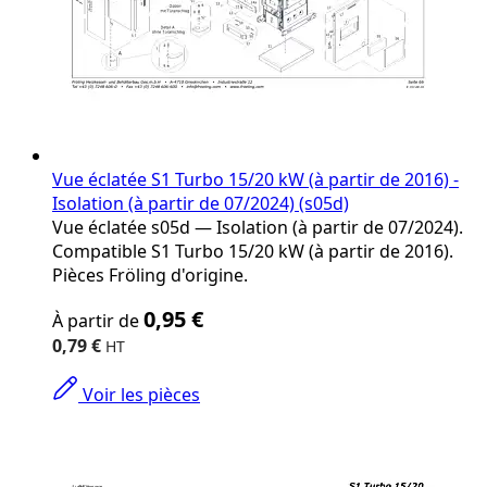
Vue éclatée S1 Turbo 15/20 kW (à partir de 2016) -
Isolation (à partir de 07/2024) (s05d)
Vue éclatée s05d — Isolation (à partir de 07/2024).
Compatible S1 Turbo 15/20 kW (à partir de 2016).
Pièces Fröling d'origine.
The
0,95 €
À partir de
price
depends
0,79 €
on
the
Voir les pièces
options
chosen
on