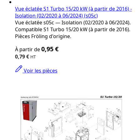
Vue éclatée S1 Turbo 15/20 kW (à partir de 2016) -
Isolation (02/2020 à 06/2024) (s05c)
Vue éclatée s05c — Isolation (02/2020 à 06/2024).
Compatible S1 Turbo 15/20 kW (à partir de 2016).
Pièces Fröling d'origine.
The
0,95 €
À partir de
price
depends
0,79 €
on
the
Voir les pièces
options
chosen
on
the
product
page