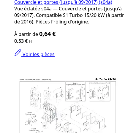
Couvercle et portes (jusqu'à 09/2017) (s04a)
Vue éclatée s04a — Couvercle et portes (jusqu'à
09/2017). Compatible S1 Turbo 15/20 kW (à partir
de 2016). Pièces Fröling d'origine.
The
0,64 €
À partir de
price
depends
0,53 €
on
the
Voir les pièces
options
chosen
on
the
product
page