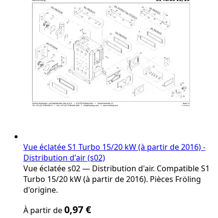
the
product
page
Vue éclatée S1 Turbo 15/20 kW (à partir de 2016) -
Distribution d'air (s02)
Vue éclatée s02 — Distribution d'air. Compatible S1
Turbo 15/20 kW (à partir de 2016). Pièces Fröling
d'origine.
The
0,97 €
À partir de
price