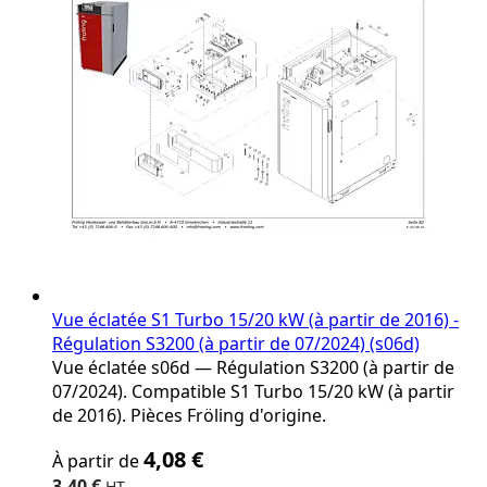
product
page
Vue éclatée S1 Turbo 15/20 kW (à partir de 2016) -
Régulation S3200 (à partir de 07/2024) (s06d)
Vue éclatée s06d — Régulation S3200 (à partir de
07/2024). Compatible S1 Turbo 15/20 kW (à partir
de 2016). Pièces Fröling d'origine.
The
4,08 €
À partir de
price
depends
3,40 €