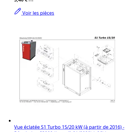
on
the
Voir les pièces
options
chosen
on
the
product
page
Vue éclatée S1 Turbo 15/20 kW (à partir de 2016) -