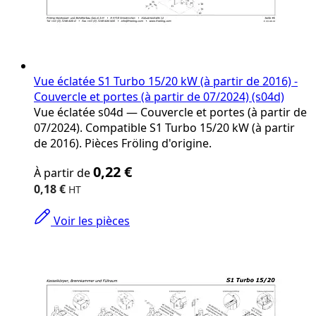
Vue éclatée S1 Turbo 15/20 kW (à partir de 2016) -
Couvercle et portes (à partir de 07/2024) (s04d)
Vue éclatée s04d — Couvercle et portes (à partir de
07/2024). Compatible S1 Turbo 15/20 kW (à partir
de 2016). Pièces Fröling d'origine.
The
0,22 €
À partir de
price
depends
0,18 €
on
the
Voir les pièces
options
chosen
on
the
product
page