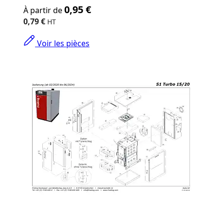
The
0,95 €
À partir de
price
depends
0,79 €
on
the
Voir les pièces
options
chosen
on
the
product
page