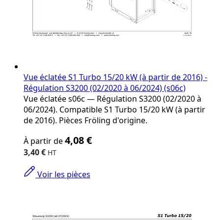
Vue éclatée S1 Turbo 15/20 kW (à partir de 2016) -
Régulation S3200 (02/2020 à 06/2024) (s06c)
Vue éclatée s06c — Régulation S3200 (02/2020 à
06/2024). Compatible S1 Turbo 15/20 kW (à partir
de 2016). Pièces Fröling d'origine.
The
4,08 €
À partir de
price
depends
3,40 €
on
the
Voir les pièces
options
chosen
on
the