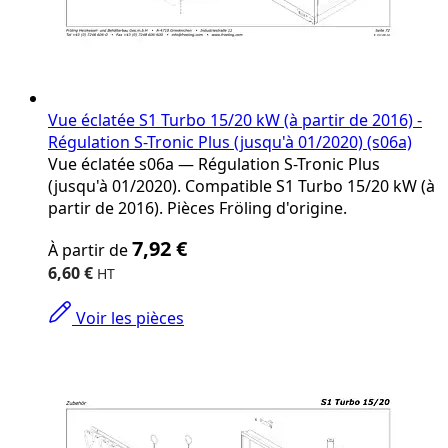
Vue éclatée S1 Turbo 15/20 kW (à partir de 2016) -
Régulation S-Tronic Plus (jusqu'à 01/2020) (s06a)
Vue éclatée s06a — Régulation S-Tronic Plus
(jusqu'à 01/2020). Compatible S1 Turbo 15/20 kW (à
partir de 2016). Pièces Fröling d'origine.
The
7,92 €
À partir de
price
depends
6,60 €
on
the
Voir les pièces
options
chosen
on
the
product