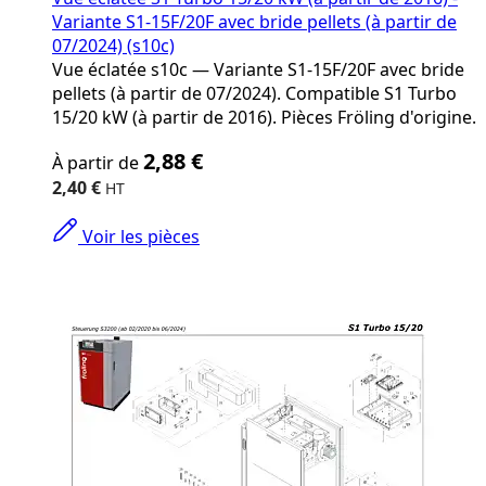
Variante S1-15F/20F avec bride pellets (à partir de
07/2024) (s10c)
Vue éclatée s10c — Variante S1-15F/20F avec bride
pellets (à partir de 07/2024). Compatible S1 Turbo
15/20 kW (à partir de 2016). Pièces Fröling d'origine.
The
2,88 €
À partir de
price
depends
2,40 €
on
the
Voir les pièces
options
chosen
on
the
product
page