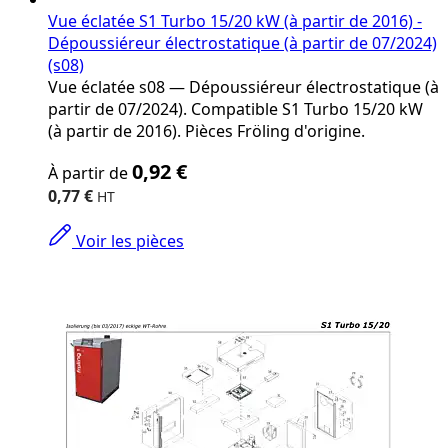
Vue éclatée S1 Turbo 15/20 kW (à partir de 2016) -
Dépoussiéreur électrostatique (à partir de 07/2024)
(s08)
Vue éclatée s08 — Dépoussiéreur électrostatique (à
partir de 07/2024). Compatible S1 Turbo 15/20 kW
(à partir de 2016). Pièces Fröling d'origine.
The
0,92 €
À partir de
price
depends
0,77 €
on
the
Voir les pièces
options
chosen
on
the
product
page