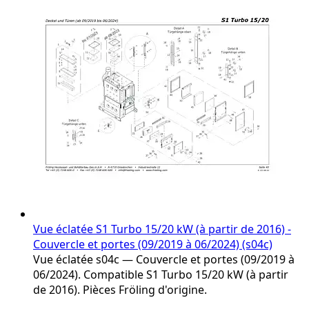
on
the
product
page
Vue éclatée S1 Turbo 15/20 kW (à partir de 2016) -
Couvercle et portes (09/2019 à 06/2024) (s04c)
Vue éclatée s04c — Couvercle et portes (09/2019 à
06/2024). Compatible S1 Turbo 15/20 kW (à partir
de 2016). Pièces Fröling d'origine.
The