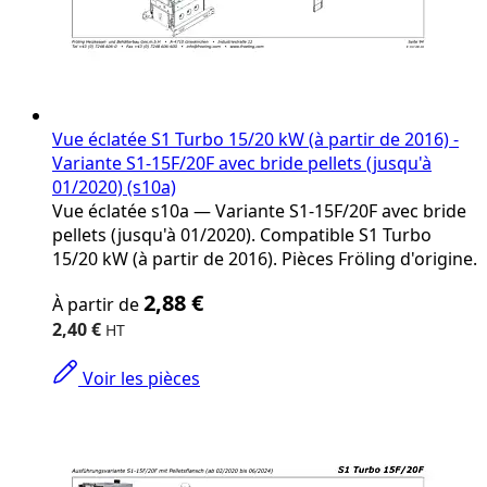
Vue éclatée S1 Turbo 15/20 kW (à partir de 2016) -
Variante S1-15F/20F avec bride pellets (jusqu'à
01/2020) (s10a)
Vue éclatée s10a — Variante S1-15F/20F avec bride
pellets (jusqu'à 01/2020). Compatible S1 Turbo
15/20 kW (à partir de 2016). Pièces Fröling d'origine.
The
2,88 €
À partir de
price
depends
2,40 €
on
the
Voir les pièces
options
chosen
on
the