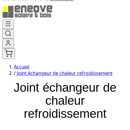
Aller
au
contenu
Accueil
/
Joint échangeur de chaleur refroidissement
Joint échangeur de
chaleur
refroidissement