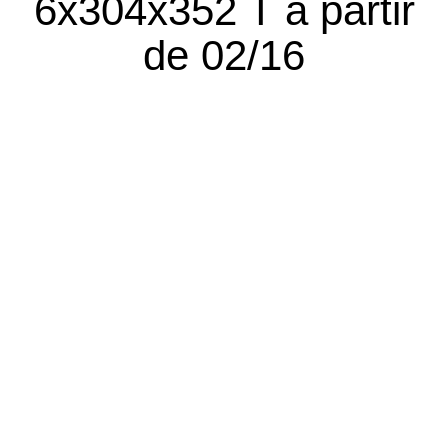
6x304x352 T à partir
de 02/16