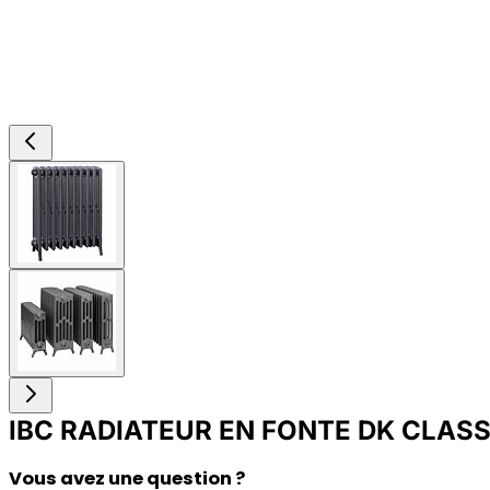
View
larger
image
View
larger
image
IBC RADIATEUR EN FONTE DK CLASS
Vous avez une question ?