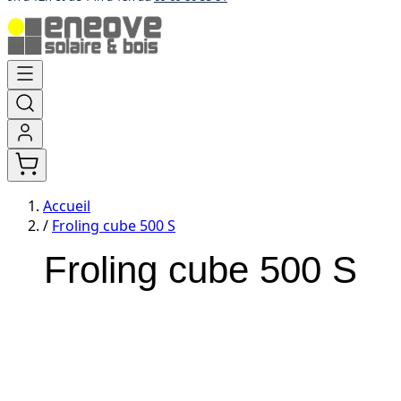
Aller
au
contenu
Accueil
/
Froling cube 500 S
Froling cube 500 S