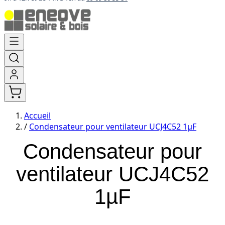
Aller
au
contenu
Accueil
/
Condensateur pour ventilateur UCJ4C52 1µF
Condensateur pour
ventilateur UCJ4C52
1µF