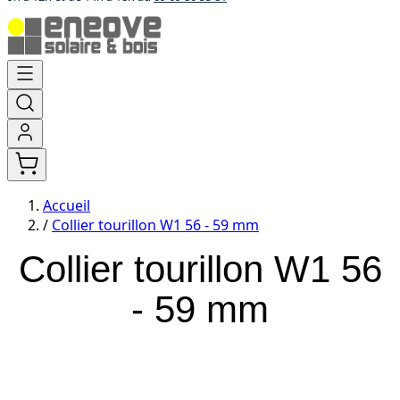
Aller
au
contenu
Accueil
/
Collier tourillon W1 56 - 59 mm
Collier tourillon W1 56
- 59 mm