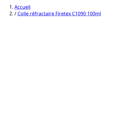
category
category
Accueil
/
Colle réfractaire Firetex C1090 100ml