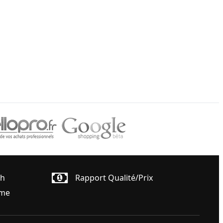
4h
Rapport Qualité/prix
ême