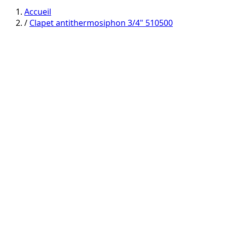
category
category
Accueil
/
Clapet antithermosiphon 3/4" 510500