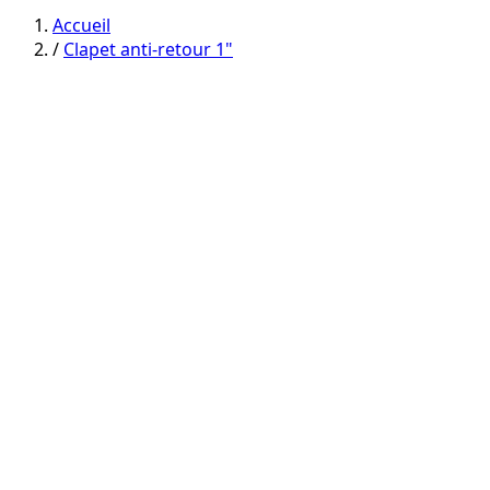
category
category
Accueil
/
Clapet anti-retour 1"