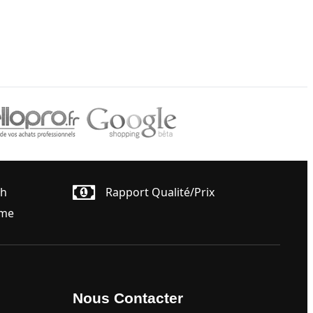
4h
Rapport Qualité/prix
ême
Nous Contacter