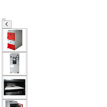
View
larger
image
View
larger
image
View
larger
image
View
larger