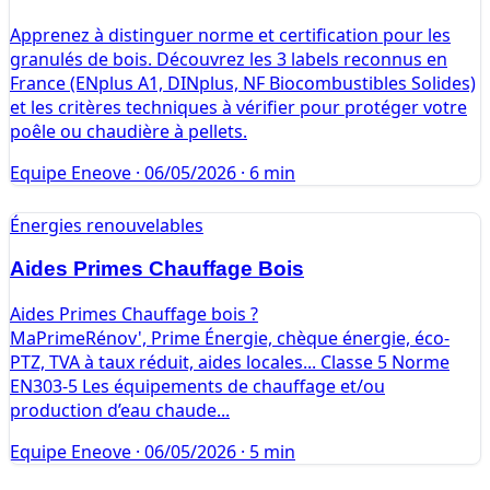
Apprenez à distinguer norme et certification pour les
granulés de bois. Découvrez les 3 labels reconnus en
France (ENplus A1, DINplus, NF Biocombustibles Solides)
et les critères techniques à vérifier pour protéger votre
poêle ou chaudière à pellets.
Equipe Eneove
·
06/05/2026
·
6 min
Énergies renouvelables
Aides Primes Chauffage Bois
Aides Primes Chauffage bois ?
MaPrimeRénov', Prime Énergie, chèque énergie, éco-
PTZ, TVA à taux réduit, aides locales... Classe 5 Norme
EN303-5 Les équipements de chauffage et/ou
production d’eau chaude...
Equipe Eneove
·
06/05/2026
·
5 min