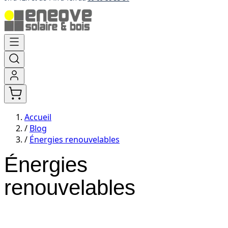
Aller
au
contenu
Accueil
/
Blog
/
Énergies renouvelables
Énergies
renouvelables